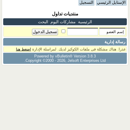
الإستايل الرئيسي
التسجيل
منتديات تداول
الرئيسية
مشاركات اليوم
البحث
رسالة إدارية
عذرا. هناك مشكلة فى ملفات الكوكيز لديك. لمراسلة الإدارة
اضغط هنا
Powered by vBulletin® Version 3.8.3
Copyright ©2000 - 2026, Jelsoft Enterprises Ltd.