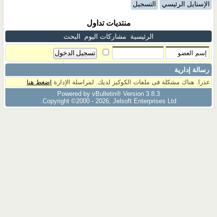
الإستايل الرئيسي
التسجيل
منتديات تداول
الرئيسية
مشاركات اليوم
البحث
رسالة إدارية
عذرا. هناك مشكلة فى ملفات الكوكيز لديك. لمراسلة الإدارة
اضغط هنا
Powered by vBulletin® Version 3.8.3
Copyright ©2000 - 2026, Jelsoft Enterprises Ltd.