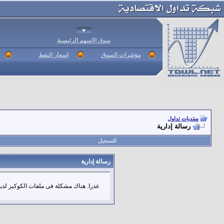
سوق الاسهم الرئيسية
مؤشرات السوق
اسعار النفط
منتديات تداول
رسالة إدارية
التسجيل
رسالة إدارية
عذرا. هناك مشكلة فى ملفات الكوكيز لديك