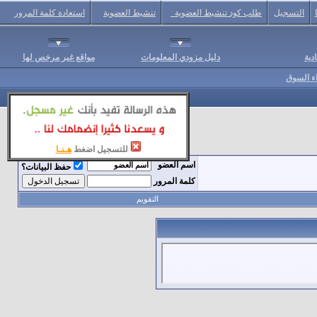
التسجيل
طلب كود تنشيط العضوية
تنشيط العضوية
استعادة كلمة المرور
دية
دليل مزودي المعلومات
مواقع غير مرخص لها
اء السوق
للتسجيل اضغط
هـنـا
اسم العضو
حفظ البيانات؟
كلمة المرور
التقويم