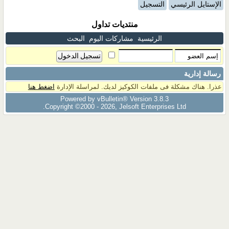
الإستايل الرئيسي
التسجيل
منتديات تداول
الرئيسية
مشاركات اليوم
البحث
رسالة إدارية
عذرا. هناك مشكلة فى ملفات الكوكيز لديك. لمراسلة الإدارة
اضغط هنا
Powered by vBulletin® Version 3.8.3
Copyright ©2000 - 2026, Jelsoft Enterprises Ltd.