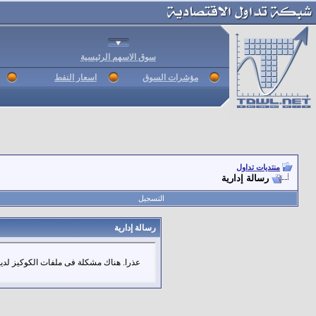
سوق الاسهم الرئيسية
مؤشرات السوق
اسعار النفط
منتديات تداول
رسالة إدارية
التسجيل
رسالة إدارية
عذرا. هناك مشكلة فى ملفات الكوكيز لديك