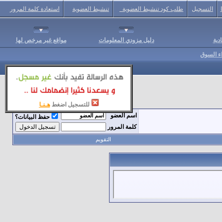
التسجيل
طلب كود تنشيط العضوية
تنشيط العضوية
استعادة كلمة المرور
دية
دليل مزودي المعلومات
مواقع غير مرخص لها
اء السوق
للتسجيل اضغط
هـنـا
اسم العضو
حفظ البيانات؟
كلمة المرور
التقويم