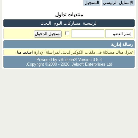
الإستايل الرئيسي
التسجيل
منتديات تداول
الرئيسية
مشاركات اليوم
البحث
رسالة إدارية
عذرا. هناك مشكلة فى ملفات الكوكيز لديك. لمراسلة الإدارة
اضغط هنا
Powered by vBulletin® Version 3.8.3
Copyright ©2000 - 2026, Jelsoft Enterprises Ltd.