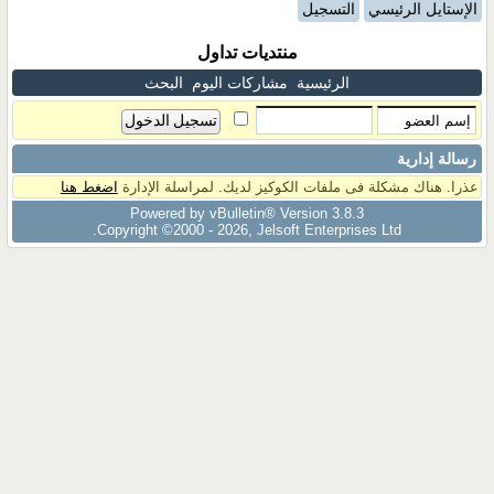
الإستايل الرئيسي
التسجيل
منتديات تداول
الرئيسية
مشاركات اليوم
البحث
رسالة إدارية
عذرا. هناك مشكلة فى ملفات الكوكيز لديك. لمراسلة الإدارة
اضغط هنا
Powered by vBulletin® Version 3.8.3
Copyright ©2000 - 2026, Jelsoft Enterprises Ltd.