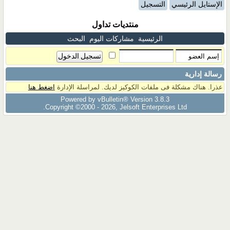
الإستايل الرئيسي
التسجيل
منتديات تداول
الرئيسية
مشاركات اليوم
البحث
رسالة إدارية
عذرا. هناك مشكلة فى ملفات الكوكيز لديك. لمراسلة الإدارة
اضغط هنا
Powered by vBulletin® Version 3.8.3
Copyright ©2000 - 2026, Jelsoft Enterprises Ltd.