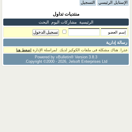
الإستايل الرئيسي
التسجيل
منتديات تداول
الرئيسية
مشاركات اليوم
البحث
رسالة إدارية
عذرا. هناك مشكلة فى ملفات الكوكيز لديك. لمراسلة الإدارة
اضغط هنا
Powered by vBulletin® Version 3.8.3
Copyright ©2000 - 2026, Jelsoft Enterprises Ltd.