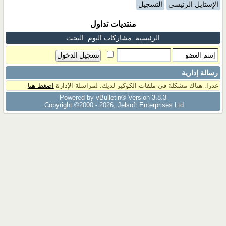
الإستايل الرئيسي
التسجيل
منتديات تداول
الرئيسية
مشاركات اليوم
البحث
رسالة إدارية
عذرا. هناك مشكلة فى ملفات الكوكيز لديك. لمراسلة الإدارة
اضغط هنا
Powered by vBulletin® Version 3.8.3
Copyright ©2000 - 2026, Jelsoft Enterprises Ltd.