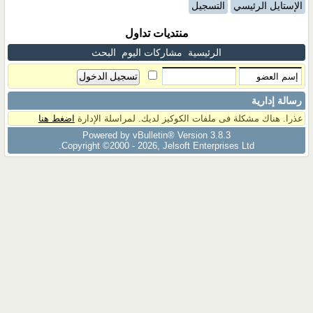
الإستايل الرئيسي
التسجيل
منتديات تداول
الرئيسية
مشاركات اليوم
البحث
رسالة إدارية
عذرا. هناك مشكلة فى ملفات الكوكيز لديك. لمراسلة الإدارة
اضغط هنا
Powered by vBulletin® Version 3.8.3
Copyright ©2000 - 2026, Jelsoft Enterprises Ltd.