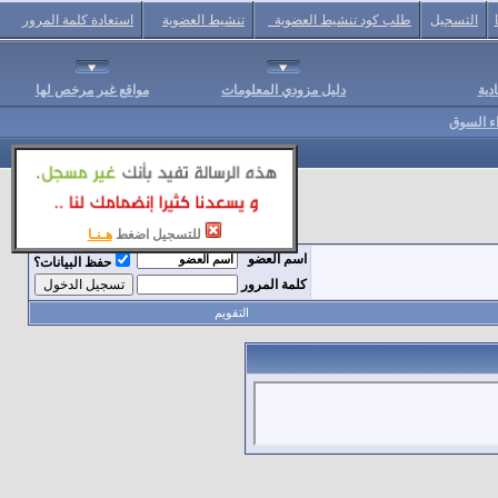
التسجيل
طلب كود تنشيط العضوية
تنشيط العضوية
استعادة كلمة المرور
دية
دليل مزودي المعلومات
مواقع غير مرخص لها
اء السوق
للتسجيل اضغط
هـنـا
اسم العضو
حفظ البيانات؟
كلمة المرور
التقويم