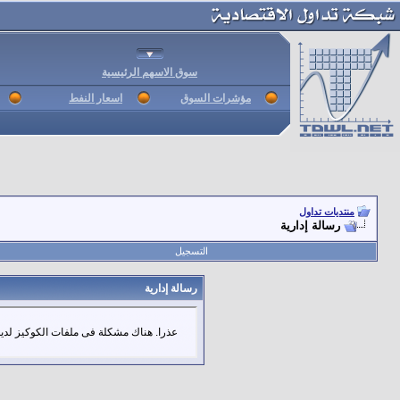
سوق الاسهم الرئيسية
مؤشرات السوق
اسعار النفط
منتديات تداول
رسالة إدارية
التسجيل
رسالة إدارية
عذرا. هناك مشكلة فى ملفات الكوكيز لديك