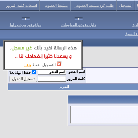
التسجيل
طلب كود تنشيط العضوية
تنشيط العضوية
استعادة كلمة المرور
دية
دليل مزودي المعلومات
مواقع غير مرخص لها
اء السوق
للتسجيل اضغط
هـنـا
اسم العضو
حفظ البيانات؟
كلمة المرور
التقويم