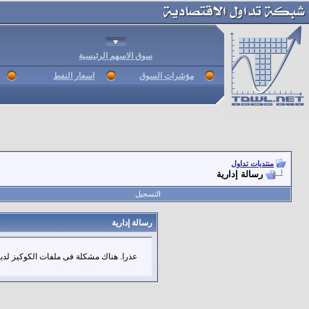
سوق الاسهم الرئيسية
مؤشرات السوق
اسعار النفط
منتديات تداول
رسالة إدارية
التسجيل
رسالة إدارية
عذرا. هناك مشكلة فى ملفات الكوكيز لديك