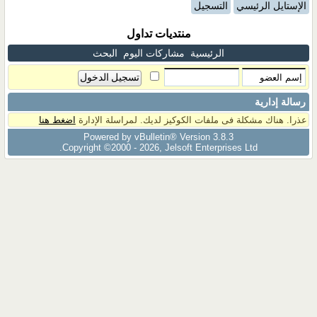
الإستايل الرئيسي
التسجيل
منتديات تداول
الرئيسية
مشاركات اليوم
البحث
رسالة إدارية
عذرا. هناك مشكلة فى ملفات الكوكيز لديك. لمراسلة الإدارة
اضغط هنا
Powered by vBulletin® Version 3.8.3
Copyright ©2000 - 2026, Jelsoft Enterprises Ltd.