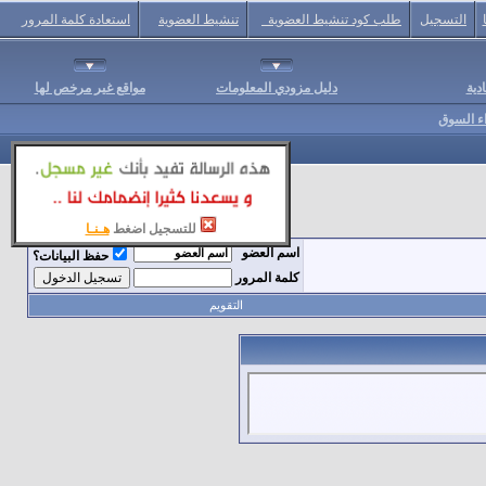
التسجيل
طلب كود تنشيط العضوية
تنشيط العضوية
استعادة كلمة المرور
دية
دليل مزودي المعلومات
مواقع غير مرخص لها
اء السوق
للتسجيل اضغط
هـنـا
اسم العضو
حفظ البيانات؟
كلمة المرور
التقويم