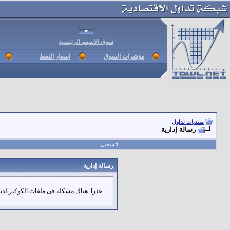
سوق الاسهم الرئيسية
مؤشرات السوق
اسعار النفط
منتديات تداول
رسالة إدارية
التسجيل
رسالة إدارية
عذرا. هناك مشكلة فى ملفات الكوكيز لديك