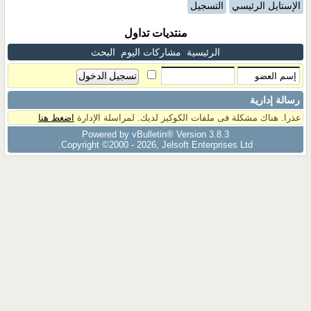
الإستايل الرئيسي
التسجيل
منتديات تداول
الرئيسية
مشاركات اليوم
البحث
رسالة إدارية
عذرا. هناك مشكلة فى ملفات الكوكيز لديك. لمراسلة الإدارة
اضغط هنا
Powered by vBulletin® Version 3.8.3
Copyright ©2000 - 2026, Jelsoft Enterprises Ltd.