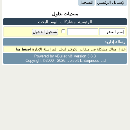
الإستايل الرئيسي
التسجيل
منتديات تداول
الرئيسية
مشاركات اليوم
البحث
رسالة إدارية
عذرا. هناك مشكلة فى ملفات الكوكيز لديك. لمراسلة الإدارة
اضغط هنا
Powered by vBulletin® Version 3.8.3
Copyright ©2000 - 2026, Jelsoft Enterprises Ltd.