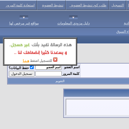
التسجيل
طلب كود تنشيط العضوية
تنشيط العضوية
استعادة كلمة المرور
دية
دليل مزودي المعلومات
مواقع غير مرخص لها
اء السوق
للتسجيل اضغط
هـنـا
اسم العضو
حفظ البيانات؟
كلمة المرور
التقويم