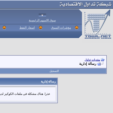
سوق الاسهم الرئيسية
مؤشرات السوق
اسعار النفط
منتديات تداول
رسالة إدارية
التسجيل
رسالة إدارية
عذرا. هناك مشكلة فى ملفات الكوكيز لديك