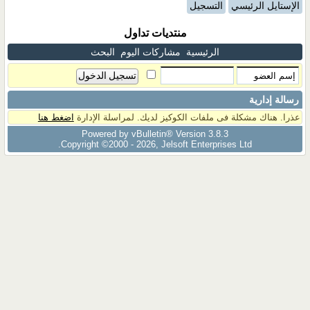
الإستايل الرئيسي
التسجيل
منتديات تداول
الرئيسية
مشاركات اليوم
البحث
رسالة إدارية
عذرا. هناك مشكلة فى ملفات الكوكيز لديك. لمراسلة الإدارة
اضغط هنا
Powered by vBulletin® Version 3.8.3
Copyright ©2000 - 2026, Jelsoft Enterprises Ltd.