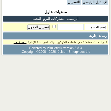
الإستايل الرئيسي
التسجيل
منتديات تداول
الرئيسية
مشاركات اليوم
البحث
رسالة إدارية
عذرا. هناك مشكلة فى ملفات الكوكيز لديك. لمراسلة الإدارة
اضغط هنا
Powered by vBulletin® Version 3.8.3
Copyright ©2000 - 2026, Jelsoft Enterprises Ltd.