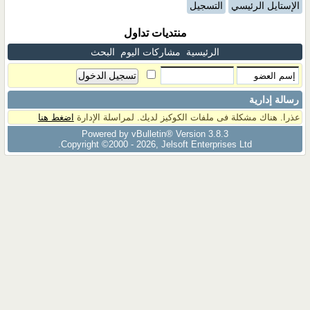
الإستايل الرئيسي
التسجيل
منتديات تداول
الرئيسية
مشاركات اليوم
البحث
رسالة إدارية
عذرا. هناك مشكلة فى ملفات الكوكيز لديك. لمراسلة الإدارة
اضغط هنا
Powered by vBulletin® Version 3.8.3
Copyright ©2000 - 2026, Jelsoft Enterprises Ltd.