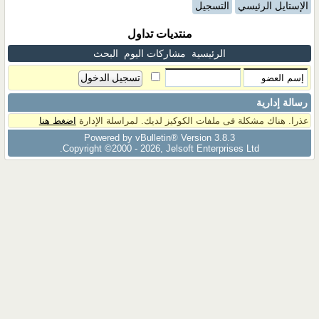
الإستايل الرئيسي
التسجيل
منتديات تداول
الرئيسية
مشاركات اليوم
البحث
رسالة إدارية
عذرا. هناك مشكلة فى ملفات الكوكيز لديك. لمراسلة الإدارة
اضغط هنا
Powered by vBulletin® Version 3.8.3
Copyright ©2000 - 2026, Jelsoft Enterprises Ltd.