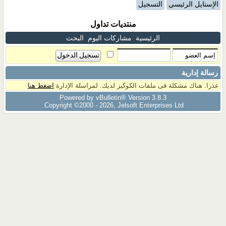
الإستايل الرئيسي
التسجيل
منتديات تداول
الرئيسية
مشاركات اليوم
البحث
رسالة إدارية
عذرا. هناك مشكلة فى ملفات الكوكيز لديك. لمراسلة الإدارة
اضغط هنا
Powered by vBulletin® Version 3.8.3
Copyright ©2000 - 2026, Jelsoft Enterprises Ltd.