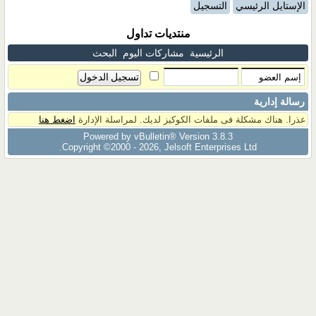
الإستايل الرئيسي
التسجيل
منتديات تداول
الرئيسية
مشاركات اليوم
البحث
رسالة إدارية
عذرا. هناك مشكلة فى ملفات الكوكيز لديك. لمراسلة الإدارة
اضغط هنا
Powered by vBulletin® Version 3.8.3
Copyright ©2000 - 2026, Jelsoft Enterprises Ltd.