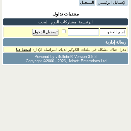
الإستايل الرئيسي
التسجيل
منتديات تداول
الرئيسية
مشاركات اليوم
البحث
رسالة إدارية
عذرا. هناك مشكلة فى ملفات الكوكيز لديك. لمراسلة الإدارة
اضغط هنا
Powered by vBulletin® Version 3.8.3
Copyright ©2000 - 2026, Jelsoft Enterprises Ltd.