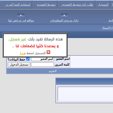
التسجيل
طلب كود تنشيط العضوية
تنشيط العضوية
استعادة كلمة المرور
دية
دليل مزودي المعلومات
مواقع غير مرخص لها
اء السوق
للتسجيل اضغط
هـنـا
اسم العضو
حفظ البيانات؟
كلمة المرور
التقويم