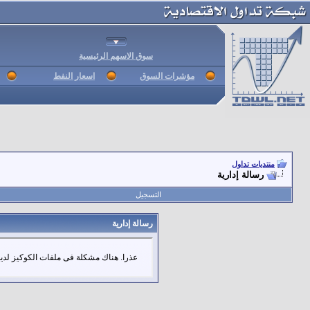
سوق الاسهم الرئيسية
مؤشرات السوق
اسعار النفط
منتديات تداول
رسالة إدارية
التسجيل
رسالة إدارية
عذرا. هناك مشكلة فى ملفات الكوكيز لديك