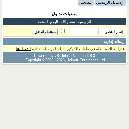
الإستايل الرئيسي
التسجيل
منتديات تداول
الرئيسية
مشاركات اليوم
البحث
رسالة إدارية
عذرا. هناك مشكلة فى ملفات الكوكيز لديك. لمراسلة الإدارة
اضغط هنا
Powered by vBulletin® Version 3.8.3
Copyright ©2000 - 2026, Jelsoft Enterprises Ltd.