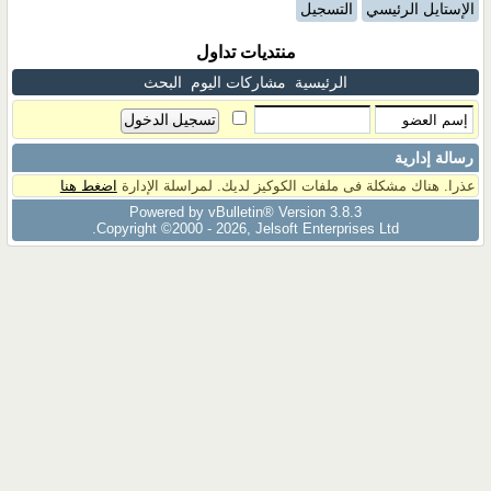
الإستايل الرئيسي
التسجيل
منتديات تداول
الرئيسية
مشاركات اليوم
البحث
رسالة إدارية
عذرا. هناك مشكلة فى ملفات الكوكيز لديك. لمراسلة الإدارة
اضغط هنا
Powered by vBulletin® Version 3.8.3
Copyright ©2000 - 2026, Jelsoft Enterprises Ltd.