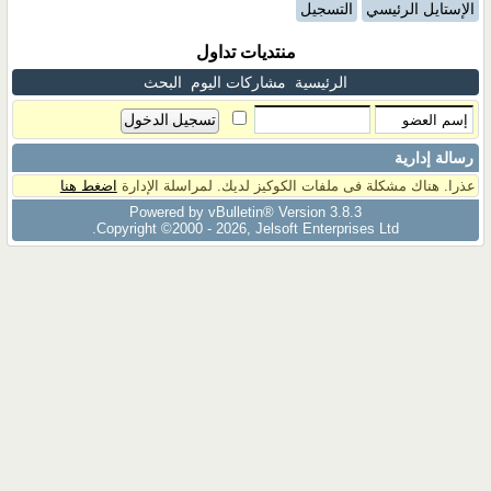
الإستايل الرئيسي
التسجيل
منتديات تداول
الرئيسية
مشاركات اليوم
البحث
رسالة إدارية
عذرا. هناك مشكلة فى ملفات الكوكيز لديك. لمراسلة الإدارة
اضغط هنا
Powered by vBulletin® Version 3.8.3
Copyright ©2000 - 2026, Jelsoft Enterprises Ltd.