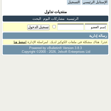
الإستايل الرئيسي
التسجيل
منتديات تداول
الرئيسية
مشاركات اليوم
البحث
رسالة إدارية
عذرا. هناك مشكلة فى ملفات الكوكيز لديك. لمراسلة الإدارة
اضغط هنا
Powered by vBulletin® Version 3.8.3
Copyright ©2000 - 2026, Jelsoft Enterprises Ltd.