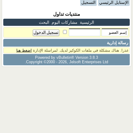
الإستايل الرئيسي
التسجيل
منتديات تداول
الرئيسية
مشاركات اليوم
البحث
رسالة إدارية
عذرا. هناك مشكلة فى ملفات الكوكيز لديك. لمراسلة الإدارة
اضغط هنا
Powered by vBulletin® Version 3.8.3
Copyright ©2000 - 2026, Jelsoft Enterprises Ltd.