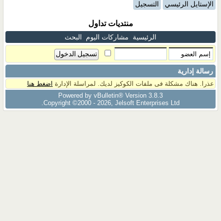
الإستايل الرئيسي
التسجيل
منتديات تداول
الرئيسية
مشاركات اليوم
البحث
رسالة إدارية
عذرا. هناك مشكلة فى ملفات الكوكيز لديك. لمراسلة الإدارة
اضغط هنا
Powered by vBulletin® Version 3.8.3
Copyright ©2000 - 2026, Jelsoft Enterprises Ltd.