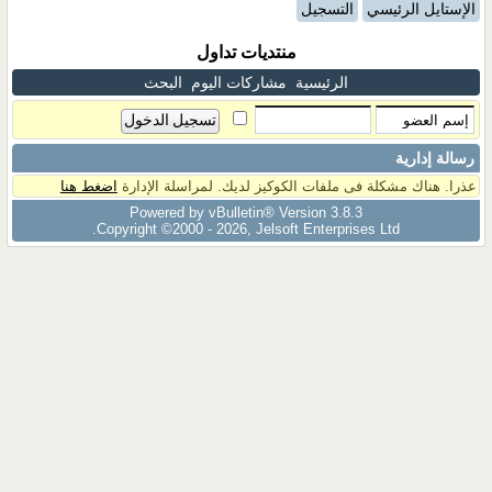
الإستايل الرئيسي
التسجيل
منتديات تداول
الرئيسية
مشاركات اليوم
البحث
رسالة إدارية
عذرا. هناك مشكلة فى ملفات الكوكيز لديك. لمراسلة الإدارة
اضغط هنا
Powered by vBulletin® Version 3.8.3
Copyright ©2000 - 2026, Jelsoft Enterprises Ltd.