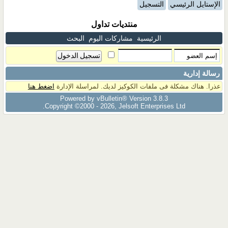
الإستايل الرئيسي
التسجيل
منتديات تداول
الرئيسية
مشاركات اليوم
البحث
رسالة إدارية
عذرا. هناك مشكلة فى ملفات الكوكيز لديك. لمراسلة الإدارة
اضغط هنا
Powered by vBulletin® Version 3.8.3
Copyright ©2000 - 2026, Jelsoft Enterprises Ltd.