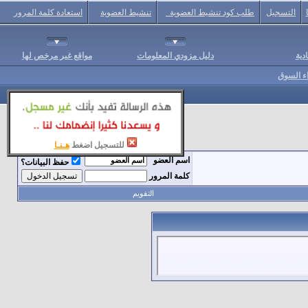
التسجيل
طلب كود تنشيط العضوية
تنشيط العضوية
استعادة كلمة المرور
دية
دليل مزودي المعلومات
مواقع غير مرخص لها
اء السوق
للتسجيل اضغط
هـنـا
اسم العضو
حفظ البيانات؟
كلمة المرور
التقويم