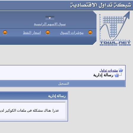
سوق الاسهم الرئيسية
مؤشرات السوق
اسعار النفط
منتديات تداول
رسالة إدارية
التسجيل
رسالة إدارية
عذرا. هناك مشكلة فى ملفات الكوكيز لديك