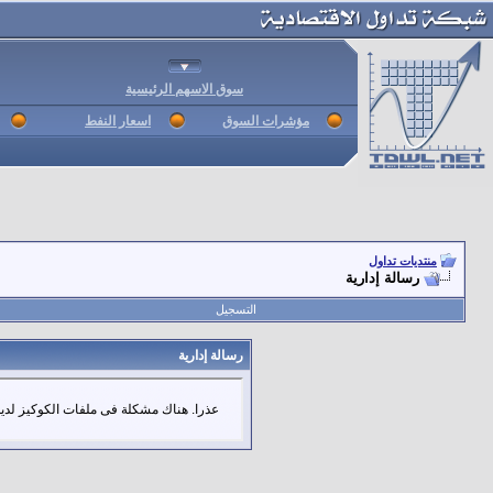
سوق الاسهم الرئيسية
مؤشرات السوق
اسعار النفط
منتديات تداول
رسالة إدارية
التسجيل
رسالة إدارية
عذرا. هناك مشكلة فى ملفات الكوكيز لديك