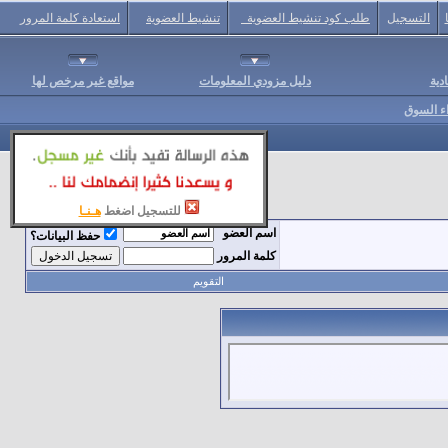
التسجيل
طلب كود تنشيط العضوية
تنشيط العضوية
استعادة كلمة المرور
دية
دليل مزودي المعلومات
مواقع غير مرخص لها
اء السوق
للتسجيل اضغط
هـنـا
اسم العضو
حفظ البيانات؟
كلمة المرور
التقويم