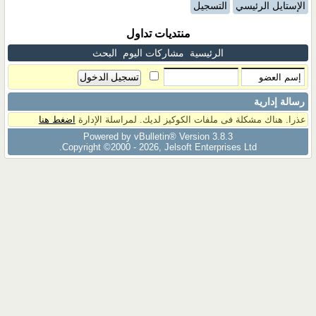
الإستايل الرئيسي
التسجيل
منتديات تداول
الرئيسية
مشاركات اليوم
البحث
رسالة إدارية
عذرا. هناك مشكلة فى ملفات الكوكيز لديك. لمراسلة الإدارة
اضغط هنا
Powered by vBulletin® Version 3.8.3
Copyright ©2000 - 2026, Jelsoft Enterprises Ltd.