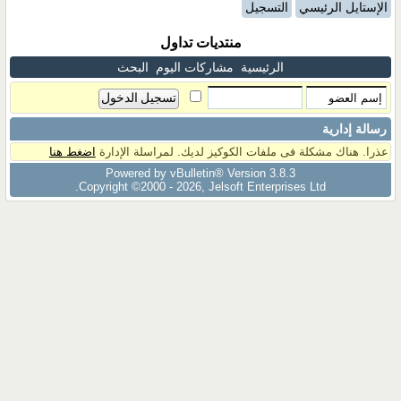
الإستايل الرئيسي
التسجيل
منتديات تداول
الرئيسية
مشاركات اليوم
البحث
رسالة إدارية
عذرا. هناك مشكلة فى ملفات الكوكيز لديك. لمراسلة الإدارة
اضغط هنا
Powered by vBulletin® Version 3.8.3
Copyright ©2000 - 2026, Jelsoft Enterprises Ltd.