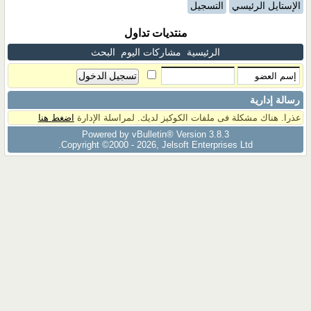
الإستايل الرئيسي
التسجيل
منتديات تداول
الرئيسية
مشاركات اليوم
البحث
رسالة إدارية
عذرا. هناك مشكلة فى ملفات الكوكيز لديك. لمراسلة الإدارة
اضغط هنا
Powered by vBulletin® Version 3.8.3
Copyright ©2000 - 2026, Jelsoft Enterprises Ltd.