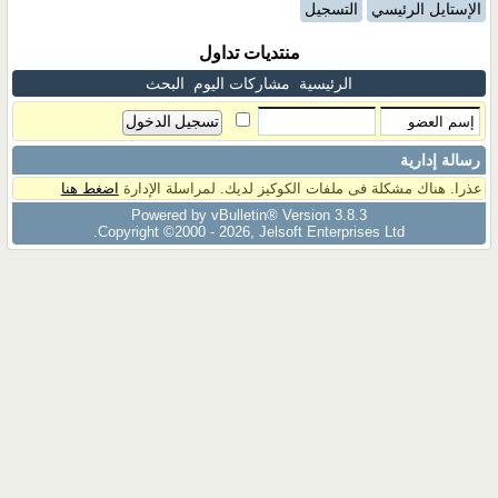
الإستايل الرئيسي
التسجيل
منتديات تداول
الرئيسية
مشاركات اليوم
البحث
رسالة إدارية
عذرا. هناك مشكلة فى ملفات الكوكيز لديك. لمراسلة الإدارة
اضغط هنا
Powered by vBulletin® Version 3.8.3
Copyright ©2000 - 2026, Jelsoft Enterprises Ltd.