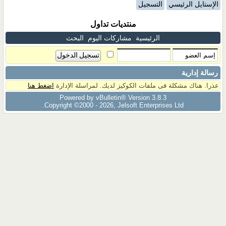
الإستايل الرئيسي
التسجيل
منتديات تداول
الرئيسية
مشاركات اليوم
البحث
رسالة إدارية
عذرا. هناك مشكلة فى ملفات الكوكيز لديك. لمراسلة الإدارة
اضغط هنا
Powered by vBulletin® Version 3.8.3
Copyright ©2000 - 2026, Jelsoft Enterprises Ltd.