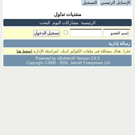
الإستايل الرئيسي
التسجيل
منتديات تداول
الرئيسية
مشاركات اليوم
البحث
رسالة إدارية
عذرا. هناك مشكلة فى ملفات الكوكيز لديك. لمراسلة الإدارة
اضغط هنا
Powered by vBulletin® Version 3.8.3
Copyright ©2000 - 2026, Jelsoft Enterprises Ltd.