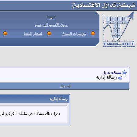
سوق الاسهم الرئيسية
مؤشرات السوق
اسعار النفط
منتديات تداول
رسالة إدارية
التسجيل
رسالة إدارية
عذرا. هناك مشكلة فى ملفات الكوكيز لديك