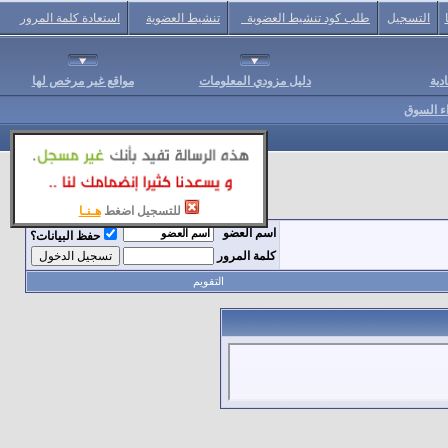
التسجيل
طلب كود تنشيط العضوية
تنشيط العضوية
استعادة كلمة المرور
دية
دليل مزودي المعلومات
مواقع غير مرخص لها
اء السوق
للتسجيل اضغط
هـنـا
اسم العضو
حفظ البيانات؟
كلمة المرور
التقويم