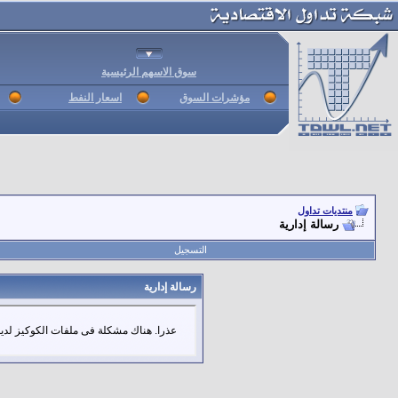
سوق الاسهم الرئيسية
مؤشرات السوق
اسعار النفط
منتديات تداول
رسالة إدارية
التسجيل
رسالة إدارية
عذرا. هناك مشكلة فى ملفات الكوكيز لديك