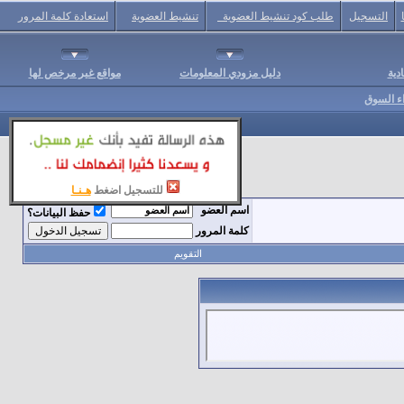
التسجيل
طلب كود تنشيط العضوية
تنشيط العضوية
استعادة كلمة المرور
دية
دليل مزودي المعلومات
مواقع غير مرخص لها
اء السوق
للتسجيل اضغط
هـنـا
اسم العضو
حفظ البيانات؟
كلمة المرور
التقويم