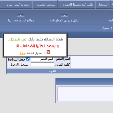
التسجيل
طلب كود تنشيط العضوية
تنشيط العضوية
استعادة كلمة المرور
دية
دليل مزودي المعلومات
مواقع غير مرخص لها
اء السوق
للتسجيل اضغط
هـنـا
اسم العضو
حفظ البيانات؟
كلمة المرور
التقويم