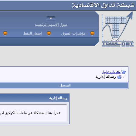
سوق الاسهم الرئيسية
مؤشرات السوق
اسعار النفط
منتديات تداول
رسالة إدارية
التسجيل
رسالة إدارية
عذرا. هناك مشكلة فى ملفات الكوكيز لديك