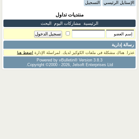
الإستايل الرئيسي
التسجيل
منتديات تداول
الرئيسية
مشاركات اليوم
البحث
رسالة إدارية
عذرا. هناك مشكلة فى ملفات الكوكيز لديك. لمراسلة الإدارة
اضغط هنا
Powered by vBulletin® Version 3.8.3
Copyright ©2000 - 2026, Jelsoft Enterprises Ltd.