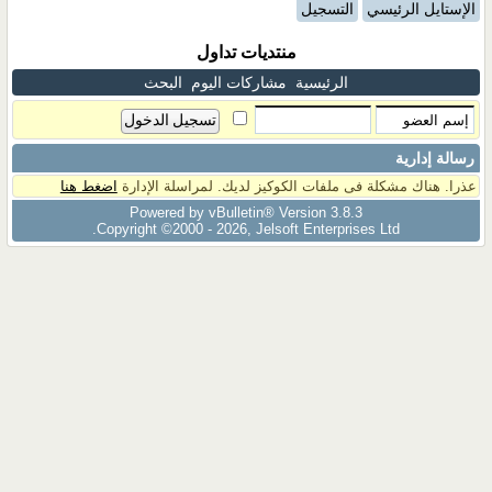
الإستايل الرئيسي
التسجيل
منتديات تداول
الرئيسية
مشاركات اليوم
البحث
رسالة إدارية
عذرا. هناك مشكلة فى ملفات الكوكيز لديك. لمراسلة الإدارة
اضغط هنا
Powered by vBulletin® Version 3.8.3
Copyright ©2000 - 2026, Jelsoft Enterprises Ltd.