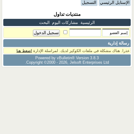
الإستايل الرئيسي
التسجيل
منتديات تداول
الرئيسية
مشاركات اليوم
البحث
رسالة إدارية
عذرا. هناك مشكلة فى ملفات الكوكيز لديك. لمراسلة الإدارة
اضغط هنا
Powered by vBulletin® Version 3.8.3
Copyright ©2000 - 2026, Jelsoft Enterprises Ltd.