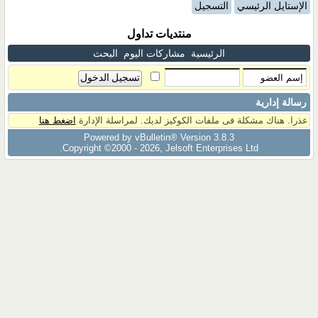
الإستايل الرئيسي
التسجيل
منتديات تداول
الرئيسية
مشاركات اليوم
البحث
رسالة إدارية
عذرا. هناك مشكلة فى ملفات الكوكيز لديك. لمراسلة الإدارة
اضغط هنا
Powered by vBulletin® Version 3.8.3
Copyright ©2000 - 2026, Jelsoft Enterprises Ltd.