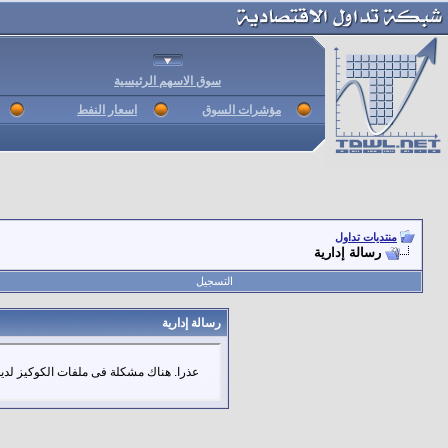
سوق الاسهم الرئيسية
مؤشرات السوق
اسعار النفط
منتديات تداول
رسالة إدارية
التسجيل
رسالة إدارية
عذرا. هناك مشكلة فى ملفات الكوكيز لديك