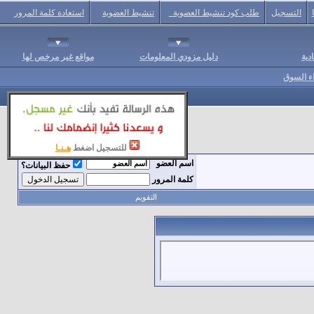
التسجيل
طلب كود تنشيط العضوية
تنشيط العضوية
استعادة كلمة المرور
دية
دليل مزودي المعلومات
مواقع غير مرخص لها
اء السوق
للتسجيل اضغط
هـنـا
اسم العضو
حفظ البيانات؟
كلمة المرور
التقويم